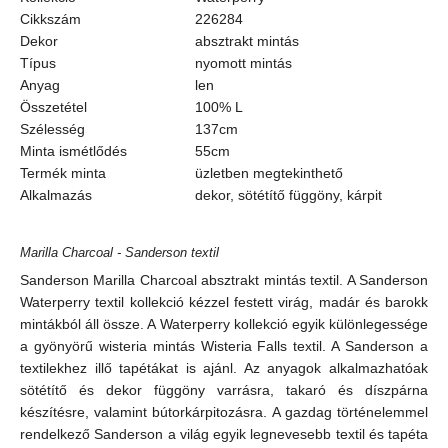
Cikkszám
226284
Dekor
absztrakt mintás
Típus
nyomott mintás
Anyag
len
Összetétel
100% L
Szélesség
137cm
Minta ismétlődés
55cm
Termék minta
üzletben megtekinthető
Alkalmazás
dekor, sötétítő függöny, kárpit
Marilla Charcoal - Sanderson textil
Sanderson Marilla Charcoal absztrakt mintás textil. A Sanderson
Waterperry textil kollekció kézzel festett virág, madár és barokk
mintákból áll össze. A Waterperry kollekció egyik különlegessége
a gyönyörű wisteria mintás Wisteria Falls textil. A Sanderson a
textilekhez illő tapétákat is ajánl. Az anyagok alkalmazhatóak
sötétítő és dekor függöny varrásra, takaró és díszpárna
készítésre, valamint bútorkárpitozásra. A gazdag történelemmel
rendelkező Sanderson a világ egyik legnevesebb textil és tapéta