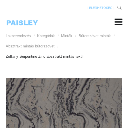
|
ELÉRHETŐSÉG
|
Lakberendezés
Kategóriák
Minták
Bútorszövet minták
/
/
/
/
Absztrakt mintás bútorszövet
/
Zoffany Serpentine Zinc absztrakt mintás textil