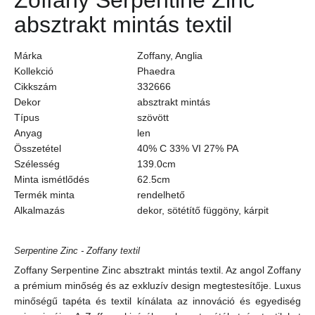
Zoffany Serpentine Zinc
absztrakt mintás textil
Márka
Zoffany, Anglia
Kollekció
Phaedra
Cikkszám
332666
Dekor
absztrakt mintás
Típus
szövött
Anyag
len
Összetétel
40% C 33% VI 27% PA
Szélesség
139.0cm
Minta ismétlődés
62.5cm
Termék minta
rendelhető
Alkalmazás
dekor, sötétítő függöny, kárpit
Serpentine Zinc - Zoffany textil
Zoffany Serpentine Zinc absztrakt mintás textil. Az angol Zoffany
a prémium minőség és az exkluzív design megtestesítője. Luxus
minőségű tapéta és textil kínálata az innováció és egyediség