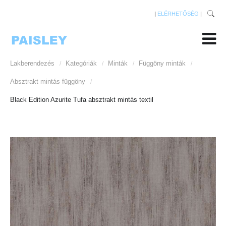
|
ELÉRHETŐSÉG
|
Lakberendezés
Kategóriák
Minták
Függöny minták
/
/
/
/
Absztrakt mintás függöny
/
Black Edition Azurite Tufa absztrakt mintás textil