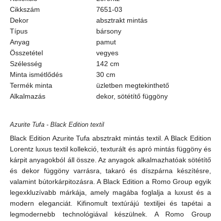
Cikkszám
7651-03
Dekor
absztrakt mintás
Típus
bársony
Anyag
pamut
Összetétel
vegyes
Szélesség
142 cm
Minta ismétlődés
30 cm
Termék minta
üzletben megtekinthető
Alkalmazás
dekor, sötétítő függöny
Azurite Tufa - Black Edition textil
Black Edition Azurite Tufa absztrakt mintás textil. A Black Edition
Lorentz luxus textil kollekció, texturált és apró mintás függöny és
kárpit anyagokból áll össze. Az anyagok alkalmazhatóak sötétítő
és dekor függöny varrásra, takaró és díszpárna készítésre,
valamint bútorkárpitozásra. A Black Edition a Romo Group egyik
legexkluzívabb márkája, amely magába foglalja a luxust és a
modern eleganciát. Kifinomult textúrájú textiljei és tapétai a
legmodernebb technológiával készülnek. A Romo Group