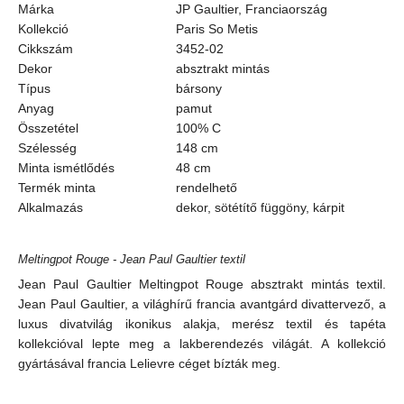
Márka
JP Gaultier, Franciaország
Kollekció
Paris So Metis
Cikkszám
3452-02
Dekor
absztrakt mintás
Típus
bársony
Anyag
pamut
Összetétel
100% C
Szélesség
148 cm
Minta ismétlődés
48 cm
Termék minta
rendelhető
Alkalmazás
dekor, sötétítő függöny, kárpit
Meltingpot Rouge - Jean Paul Gaultier textil
Jean Paul Gaultier Meltingpot Rouge absztrakt mintás textil.
Jean Paul Gaultier, a világhírű francia avantgárd divattervező, a
luxus divatvilág ikonikus alakja, merész textil és tapéta
kollekcióval lepte meg a lakberendezés világát. A kollekció
gyártásával francia Lelievre céget bízták meg.