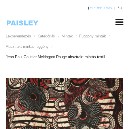
|
ELÉRHETŐSÉG
|
Lakberendezés
Kategóriák
Minták
Függöny minták
/
/
/
/
Absztrakt mintás függöny
/
Jean Paul Gaultier Meltingpot Rouge absztrakt mintás textil