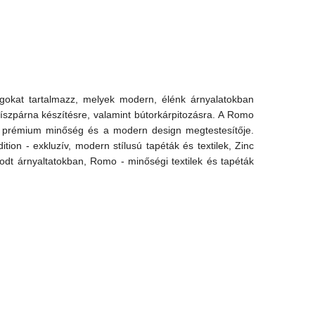
agokat tartalmazz, melyek modern, élénk árnyalatokban
szpárna készítésre, valamint bútorkárpitozásra. A Romo
mo a prémium minőség és a modern design megtestesítője.
ion - exkluzív, modern stílusú tapéták és textilek, Zinc
godt árnyaltatokban, Romo - minőségi textilek és tapéták