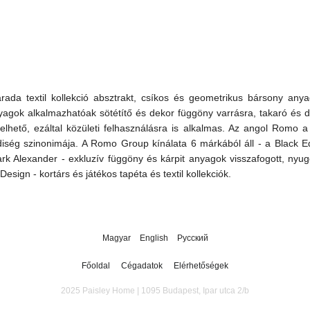
ada textil kollekció absztrakt, csíkos és geometrikus bársony any
gok alkalmazhatóak sötétítő és dekor függöny varrásra, takaró és dí
rendelhető, ezáltal közületi felhasználásra is alkalmas. Az angol Ro
diség szinonimája. A Romo Group kínálata 6 márkából áll - a Black Edit
 Mark Alexander - exkluzív függöny és kárpit anyagok visszafogott, nyu
ign - kortárs és játékos tapéta és textil kollekciók.
Magyar
English
Русский
Főoldal
Cégadatok
Elérhetőségek
2025 Paisley Home | 1095 Budapest, Ipar utca 2/b