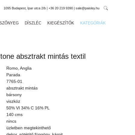
1095 Budapest, Ipar utca 2/b | +36 20 219 9390 | sale@paisley.hu
SZŐNYEG
DÍSZLÉC
KIEGÉSZÍTŐK
KATEGÓRIÁK
ne absztrakt mintás textil
Romo, Anglia
Parada
7765-01
absztrakt mintás
bársony
viszkóz
50% VI 34% C 16% PL
140 cms
nincs
üzletben megtekinthető
dekor, sötétítő függöny, kárpit