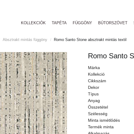
KOLLEKCIÓK
TAPÉTA
FÜGGÖNY
BÚTORSZÖVET
Absztrakt mintás függöny
Romo Santo Stone absztrakt mintás textil
/
Romo Santo Sto
Márka
Kollekció
Cikkszám
Dekor
Típus
Anyag
Összetétel
Szélesség
Minta ismétlődés
Termék minta
Alkalmazás