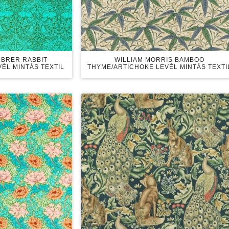
 BRER RABBIT
WILLIAM MORRIS BAMBOO
VÉL MINTÁS TEXTIL
THYME/ARTICHOKE LEVÉL MINTÁS TEXTI