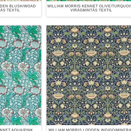
DDEN BLUSH/WOAD
WILLIAM MORRIS KENNET OLIVE/TURQUOI
ÁS TEXTIL
VIRÁGMINTÁS TEXTIL
ENNET AQUA/PINK
WILLIAM MORRIS LODDEN INDIGO/MINER