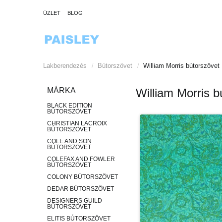
ÜZLET
BLOG
Lakberendezés
Bútorszövet
William Morris bútorszövet
/
/
MÁRKA
William Morris b
BLACK EDITION
BÚTORSZÖVET
CHRISTIAN LACROIX
BÚTORSZÖVET
COLE AND SON
BÚTORSZÖVET
COLEFAX AND FOWLER
BÚTORSZÖVET
COLONY BÚTORSZÖVET
DEDAR BÚTORSZÖVET
DESIGNERS GUILD
BÚTORSZÖVET
ELITIS BÚTORSZÖVET