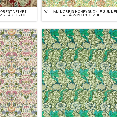
FOREST VELVET
WILLIAM MORRIS HONEYSUCKLE SUMME
MINTÁS TEXTIL
VIRÁGMINTÁS TEXTIL