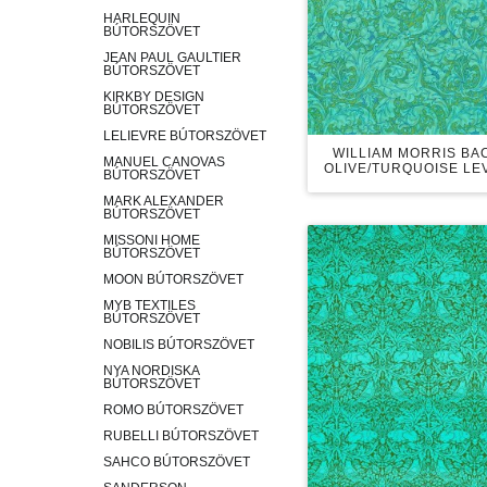
HARLEQUIN
BÚTORSZÖVET
JEAN PAUL GAULTIER
BÚTORSZÖVET
KIRKBY DESIGN
BÚTORSZÖVET
LELIEVRE BÚTORSZÖVET
WILLIAM MORRIS B
MANUEL CANOVAS
OLIVE/TURQUOISE LE
BÚTORSZÖVET
MARK ALEXANDER
BÚTORSZÖVET
MISSONI HOME
BÚTORSZÖVET
MOON BÚTORSZÖVET
MYB TEXTILES
BÚTORSZÖVET
NOBILIS BÚTORSZÖVET
NYA NORDISKA
BÚTORSZÖVET
ROMO BÚTORSZÖVET
RUBELLI BÚTORSZÖVET
SAHCO BÚTORSZÖVET