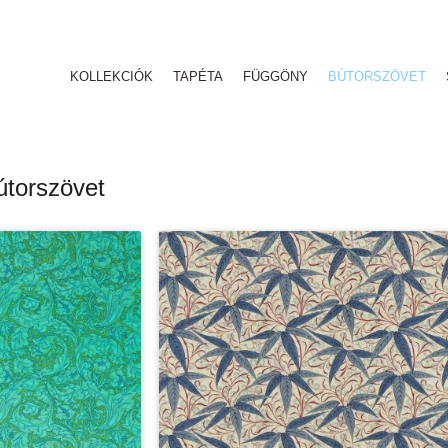
KOLLEKCIÓK
TAPÉTA
FÜGGÖNY
BÚTORSZÖVET
útorszövet