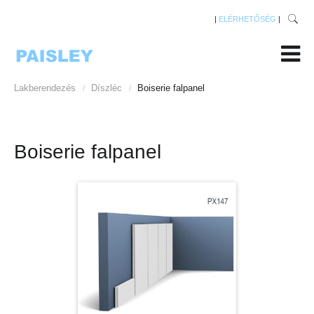
|
ELÉRHETŐSÉG
|
Lakberendezés
Díszléc
Boiserie falpanel
/
/
Boiserie falpanel