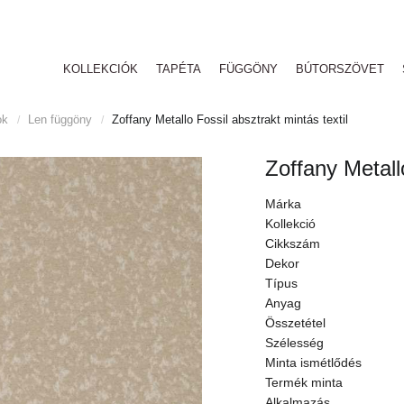
KOLLEKCIÓK
TAPÉTA
FÜGGÖNY
BÚTORSZÖVET
ok
Len függöny
Zoffany Metallo Fossil absztrakt mintás textil
/
/
Zoffany Metallo
Márka
Kollekció
Cikkszám
Dekor
Típus
Anyag
Összetétel
Szélesség
Minta ismétlődés
Termék minta
Alkalmazás