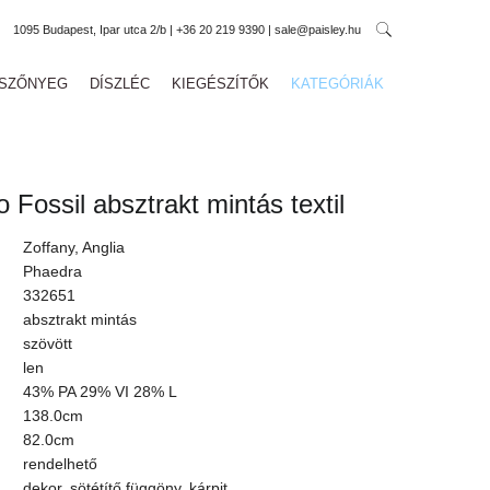
1095 Budapest, Ipar utca 2/b | +36 20 219 9390 | sale@paisley.hu
SZŐNYEG
DÍSZLÉC
KIEGÉSZÍTŐK
KATEGÓRIÁK
 Fossil absztrakt mintás textil
Zoffany, Anglia
Phaedra
332651
absztrakt mintás
szövött
len
43% PA 29% VI 28% L
138.0cm
82.0cm
rendelhető
dekor, sötétítő függöny, kárpit