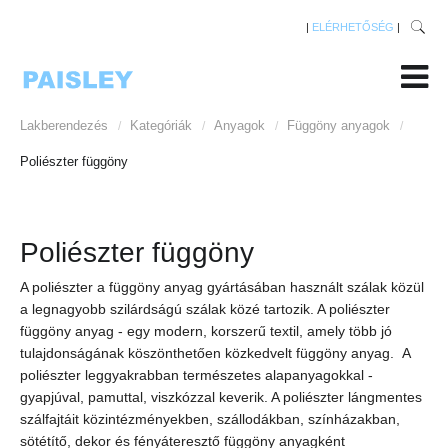
|
ELÉRHETŐSÉG
|
Lakberendezés
Kategóriák
Anyagok
Függöny anyagok
/
/
/
/
Poliészter függöny
Poliészter függöny
A poliészter a függöny anyag gyártásában használt szálak közül
a legnagyobb szilárdságú szálak közé tartozik. A poliészter
függöny anyag - egy modern, korszerű textil, amely több jó
tulajdonságának köszönthetően közkedvelt függöny anyag. A
poliészter leggyakrabban természetes alapanyagokkal -
gyapjúval, pamuttal, viszkózzal keverik. A poliészter lángmentes
szálfajtáit közintézményekben, szállodákban, színházakban,
sötétítő, dekor és fényáteresztő függöny anyagként