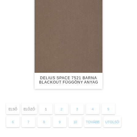
DELIUS SPACE 7521 BARNA
BLACKOUT FÜGGÖNY ANYAG
ELSŐ
ELŐZŐ
1
2
3
4
5
6
7
8
9
10
TOVÁBB
UTOLSÓ