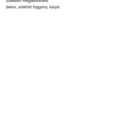
üzletben megtekinthető
dekor, sötétítő függöny, kárpit