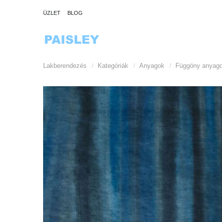
ÜZLET
BLOG
Lakberendezés
Kategóriák
Anyagok
Függöny anyag
/
/
/