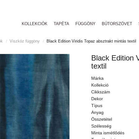
KOLLEKCIÓK
TAPÉTA
FÜGGÖNY
BÚTORSZÖVET
ok
Viszkóz függöny
Black Edition Viridis Topaz absztrakt mintás textil
/
/
Black Edition 
textil
Márka
Kollekció
Cikkszám
Dekor
Típus
Anyag
Összetétel
Szélesség
Minta ismétlődés