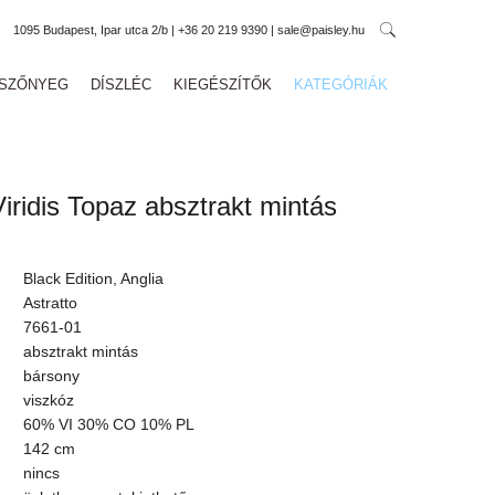
1095 Budapest, Ipar utca 2/b | +36 20 219 9390 | sale@paisley.hu
SZŐNYEG
DÍSZLÉC
KIEGÉSZÍTŐK
KATEGÓRIÁK
Viridis Topaz absztrakt mintás
Black Edition, Anglia
Astratto
7661-01
absztrakt mintás
bársony
viszkóz
60% VI 30% CO 10% PL
142 cm
nincs