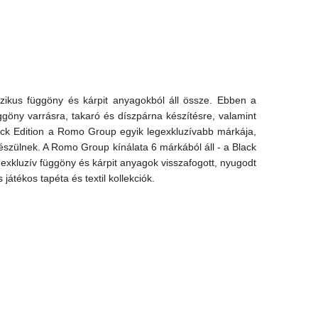
asszikus függöny és kárpit anyagokból áll össze. Ebben a
ggöny varrásra, takaró és díszpárna készítésre, valamint
 Black Edition a Romo Group egyik legexkluzívabb márkája,
készülnek. A Romo Group kínálata 6 márkából áll - a Black
 - exkluzív függöny és kárpit anyagok visszafogott, nyugodt
átékos tapéta és textil kollekciók.