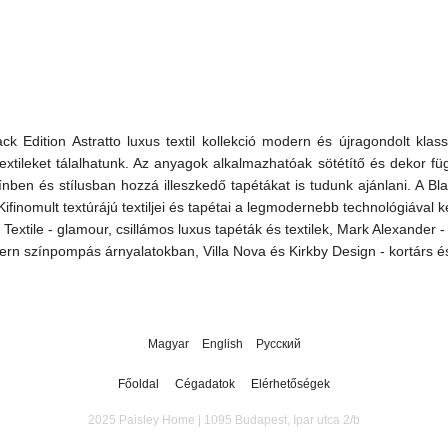
Black Edition Astratto luxus textil kollekció modern és újragondolt kl
textileket tálalhatunk. Az anyagok alkalmazhatóak sötétítő és dekor fü
színben és stílusban hozzá illeszkedő tapétákat is tudunk ajánlani. A
ifinomult textúrájú textiljei és tapétai a legmodernebb technológiával 
nc Textile - glamour, csillámos luxus tapéták és textilek, Mark Alexander
rn színpompás árnyalatokban, Villa Nova és Kirkby Design - kortárs és j
Magyar
English
Русский
Főoldal
Cégadatok
Elérhetőségek
2025 Paisley Home | 1095 Budapest, Ipar utca 2/b