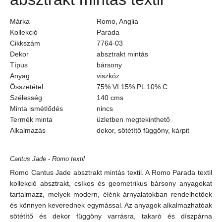
Márka
Romo, Anglia
Kollekció
Parada
Cikkszám
7764-03
Dekor
absztrakt mintás
Típus
bársony
Anyag
viszkóz
Összetétel
75% VI 15% PL 10% C
Szélesség
140 cms
Minta ismétlődés
nincs
Termék minta
üzletben megtekinthető
Alkalmazás
dekor, sötétítő függöny, kárpit
Cantus Jade - Romo textil
Romo Cantus Jade absztrakt mintás textil. A Romo Parada textil
kollekció absztrakt, csíkos és geometrikus bársony anyagokat
tartalmazz, melyek modern, élénk árnyalatokban rendelhetőek
és könnyen keverednek egymással. Az anyagok alkalmazhatóak
sötétítő és dekor függöny varrásra, takaró és díszpárna