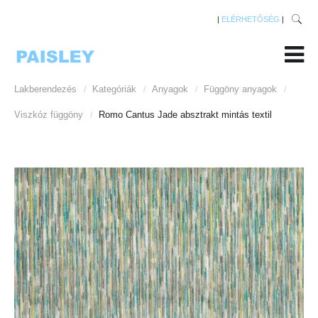
|
ELÉRHETŐSÉG
|
Lakberendezés
Kategóriák
Anyagok
Függöny anyagok
/
/
/
/
Viszkóz függöny
Romo Cantus Jade absztrakt mintás textil
/