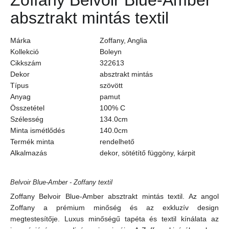
Zoffany Belvoir Blue-Amber
absztrakt mintás textil
Márka
Zoffany, Anglia
Kollekció
Boleyn
Cikkszám
322613
Dekor
absztrakt mintás
Típus
szövött
Anyag
pamut
Összetétel
100% C
Szélesség
134.0cm
Minta ismétlődés
140.0cm
Termék minta
rendelhető
Alkalmazás
dekor, sötétítő függöny, kárpit
Belvoir Blue-Amber - Zoffany textil
Zoffany Belvoir Blue-Amber absztrakt mintás textil. Az angol
Zoffany a prémium minőség és az exkluzív design
megtestesítője. Luxus minőségű tapéta és textil kínálata az