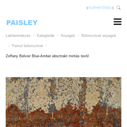
|
ELÉRHETŐSÉG
|
Lakberendezés
Kategóriák
Anyagok
Bútorszövet anyagok
/
/
/
Pamut bútorszövet
/
/
Zoffany Belvoir Blue-Amber absztrakt mintás textil