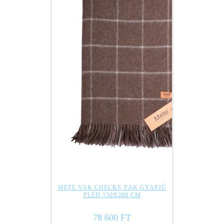
METE YAK CHECKS YAK GYAPJÚ
PLÉD 150X200 CM
78 600 FT