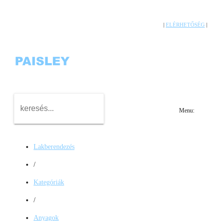
|
ELÉRHETŐSÉG
|
Menu:
Lakberendezés
/
Kategóriák
/
Anyagok