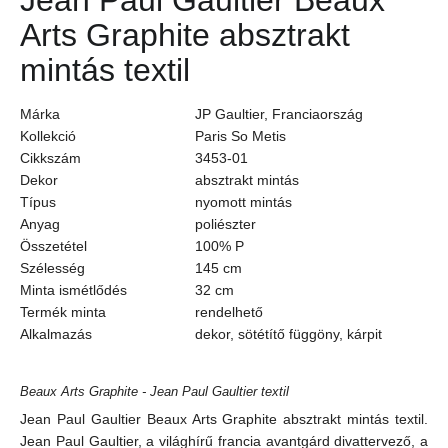
Jean Paul Gaultier Beaux
Arts Graphite absztrakt
mintás textil
Márka
JP Gaultier, Franciaország
Kollekció
Paris So Metis
Cikkszám
3453-01
Dekor
absztrakt mintás
Típus
nyomott mintás
Anyag
poliészter
Összetétel
100% P
Szélesség
145 cm
Minta ismétlődés
32 cm
Termék minta
rendelhető
Alkalmazás
dekor, sötétítő függöny, kárpit
Beaux Arts Graphite - Jean Paul Gaultier textil
Jean Paul Gaultier Beaux Arts Graphite absztrakt mintás textil.
Jean Paul Gaultier, a világhírű francia avantgárd divattervező, a