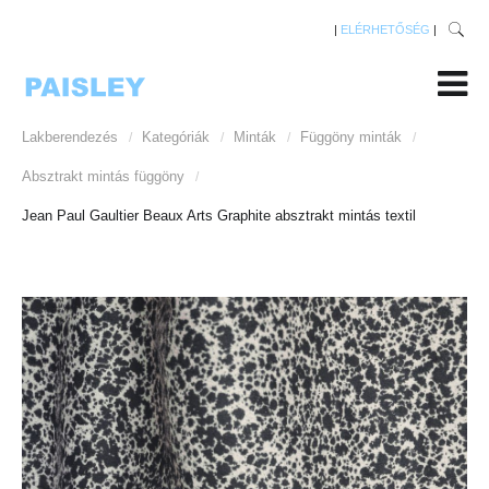
|
ELÉRHETŐSÉG
|
Lakberendezés
Kategóriák
Minták
Függöny minták
/
/
/
/
Absztrakt mintás függöny
/
Jean Paul Gaultier Beaux Arts Graphite absztrakt mintás textil