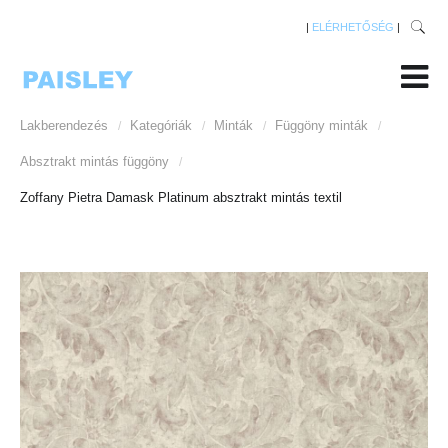
|
ELÉRHETŐSÉG
|
Lakberendezés
Kategóriák
Minták
Függöny minták
/
/
/
/
Absztrakt mintás függöny
/
Zoffany Pietra Damask Platinum absztrakt mintás textil