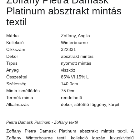
Zoffany Pietra Damask
Platinum absztrakt mintás
textil
Márka
Zoffany, Anglia
Kollekció
Winterbourne
Cikkszám
322331
Dekor
absztrakt mintás
Típus
nyomott mintás
Anyag
viszkóz
Összetétel
85% VI 15% L
Szélesség
140.0cm
Minta ismétlődés
75.0cm
Termék minta
rendelhető
Alkalmazás
dekor, sötétítő függöny, kárpit
Pietra Damask Platinum - Zoffany textil
Zoffany Pietra Damask Platinum absztrakt mintás textil. A
Zoffany Winterbourne textil kollekció igazán luxuskivitelű