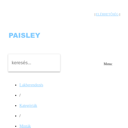
|
ELÉRHETŐSÉG
|
Menu:
Lakberendezés
/
Kategóriák
/
Minták