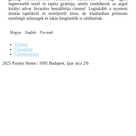
legnevesebb textil és tapéta gyártója, amely rendelkezik az angol
királyi udvar hivatalos beszállítója címmel. Leginkább a nyomott
mintás tapétáiról és textiljeiről híres, de kínálatában prémium
minőségű szőnyegek és lakás kiegészítők is találhatóak.
Magyar
English
Русский
Főoldal
Cégadatok
Elérhetőségek
2025 Paisley Home | 1095 Budapest, Ipar utca 2/b