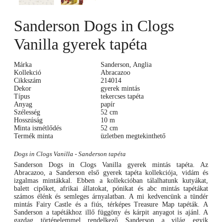
Sanderson Dogs in Clogs
Vanilla gyerek tapéta
Márka
Sanderson, Anglia
Kollekció
Abracazoo
Cikkszám
214014
Dekor
gyerek mintás
Típus
tekercses tapéta
Anyag
papír
Szélesség
52 cm
Hosszúság
10 m
Minta ismétlődés
52 cm
Termék minta
üzletben megtekinthető
Dogs in Clogs Vanilla - Sanderson tapéta
Sanderson Dogs in Clogs Vanilla gyerek mintás tapéta. Az
Abracazoo, a Sanderson első gyerek tapéta kollekciója, vidám és
izgalmas mintákkal. Ebben a kollekcióban tálalhatunk kutyákat,
balett cipőket, afrikai állatokat, pónikat és abc mintás tapétákat
számos élénk és semleges árnyalatban. A mi kedvencünk a tündér
mintás Fairy Castle és a fiús, térképes Treasure Map tapéták. A
Sanderson a tapétákhoz illő függöny és kárpit anyagot is ajánl. A
gazdag történelemmel rendelkező Sanderson a világ egyik