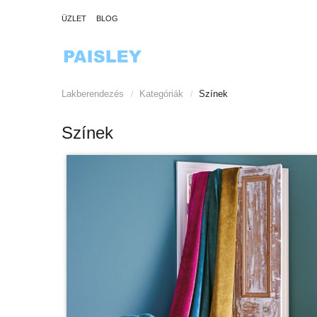
ÜZLET
BLOG
Lakberendezés
Kategóriák
Színek
/
/
Színek