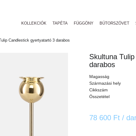
KOLLEKCIÓK
TAPÉTA
FÜGGÖNY
BÚTORSZÖVET
ulip Candlestick gyertyatartó 3 darabos
Skultuna Tulip
darabos
Magasság
Származási hely
Cikkszám
Összetétel
78 600 Ft
/ da