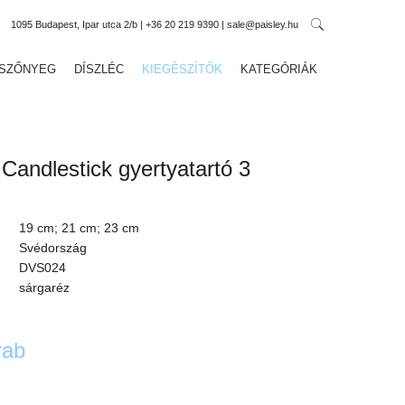
1095 Budapest, Ipar utca 2/b | +36 20 219 9390 | sale@paisley.hu
SZŐNYEG
DÍSZLÉC
KIEGÉSZÍTŐK
KATEGÓRIÁK
 Candlestick gyertyatartó 3
19 cm; 21 cm; 23 cm
Svédország
DVS024
sárgaréz
rab