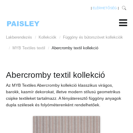
|
ELÉRHETŐSÉG
|
Lakberendezés
Kollekciók
Függöny és bútorszövet kollekciók
/
/
MYB Textiles textil
Abercromby textil kollekció
/
/
Abercromby textil kollekció
Az MYB Textiles Abercromby kollekció klasszikus virágos,
barokk, kasmír dekorokat, illetve modern stílusú geometrikus
csipke textileket tartalmazz. A fényáteresztő függöny anyagok
dupla szélesek és folyóméterenként rendelhetőek.