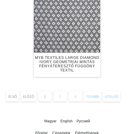
MYB TEXTILES LARGE DIAMOND
IVORY GEOMETRIAI MINTÁS
FÉNYÁTERESZTŐ FÜGGÖNY
TEXTIL
ELSŐ
ELŐZŐ
1
2
3
TOVÁBB
UTOLSÓ
Magyar
English
Русский
Főoldal
Cégadatok
Elérhetőségek