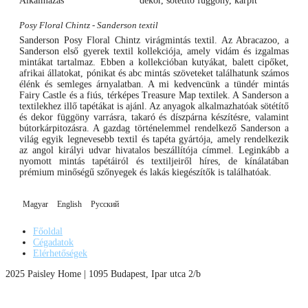
Alkalmazás
dekor, sötétítő függöny, kárpit
Posy Floral Chintz - Sanderson textil
Sanderson Posy Floral Chintz virágmintás textil. Az Abracazoo, a
Sanderson első gyerek textil kollekciója, amely vidám és izgalmas
mintákat tartalmaz. Ebben a kollekcióban kutyákat, balett cipőket,
afrikai állatokat, pónikat és abc mintás szöveteket találhatunk számos
élénk és semleges árnyalatban. A mi kedvencünk a tündér mintás
Fairy Castle és a fiús, térképes Treasure Map textilek. A Sanderson a
textilekhez illő tapétákat is ajánl. Az anyagok alkalmazhatóak sötétítő
és dekor függöny varrásra, takaró és díszpárna készítésre, valamint
bútorkárpitozásra. A gazdag történelemmel rendelkező Sanderson a
világ egyik legnevesebb textil és tapéta gyártója, amely rendelkezik
az angol királyi udvar hivatalos beszállítója címmel. Leginkább a
nyomott mintás tapétáiról és textiljeiről híres, de kínálatában
prémium minőségű szőnyegek és lakás kiegészítők is találhatóak.
Magyar
English
Русский
Főoldal
Cégadatok
Elérhetőségek
2025 Paisley Home | 1095 Budapest, Ipar utca 2/b