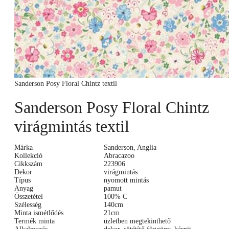
Sanderson Posy Floral Chintz textil
Sanderson Posy Floral Chintz
virágmintás textil
Márka
Sanderson, Anglia
Kollekció
Abracazoo
Cikkszám
223906
Dekor
virágmintás
Típus
nyomott mintás
Anyag
pamut
Összetétel
100% C
Szélesség
140cm
Minta ismétlődés
21cm
Termék minta
üzletben megtekinthető