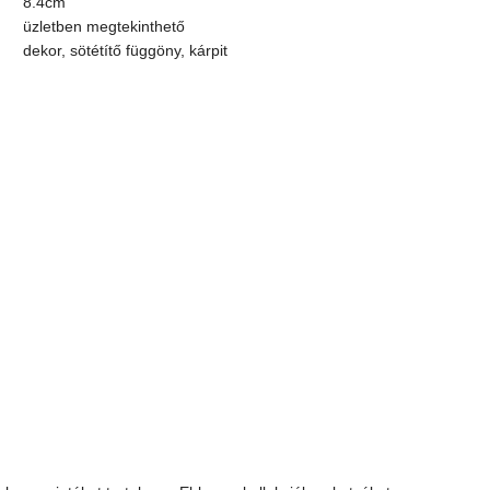
8.4cm
üzletben megtekinthető
dekor, sötétítő függöny, kárpit