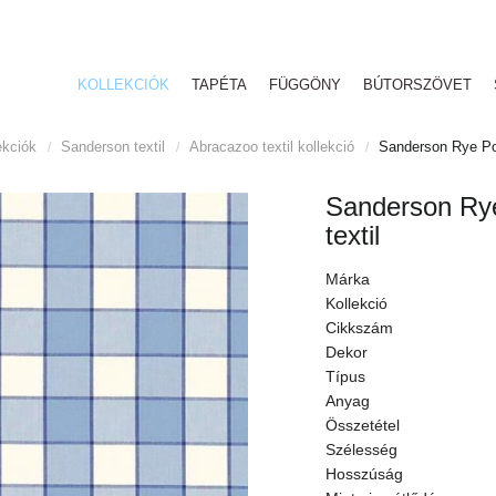
KOLLEKCIÓK
TAPÉTA
FÜGGÖNY
BÚTORSZÖVET
ekciók
Sanderson textil
Abracazoo textil kollekció
Sanderson Rye Po
/
/
/
Sanderson Ry
textil
Márka
Kollekció
Cikkszám
Dekor
Típus
Anyag
Összetétel
Szélesség
Hosszúság