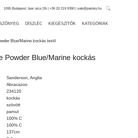
1095 Budapest, Ipar utca 2/b | +36 20 219 9390 | sale@paisley.hu
SZŐNYEG
DÍSZLÉC
KIEGÉSZÍTŐK
KATEGÓRIÁK
wder Blue/Marine kockás textil
e Powder Blue/Marine kockás
Sanderson, Anglia
Abracazoo
234120
kockás
szövött
pamut
100% C
100% C
137cm