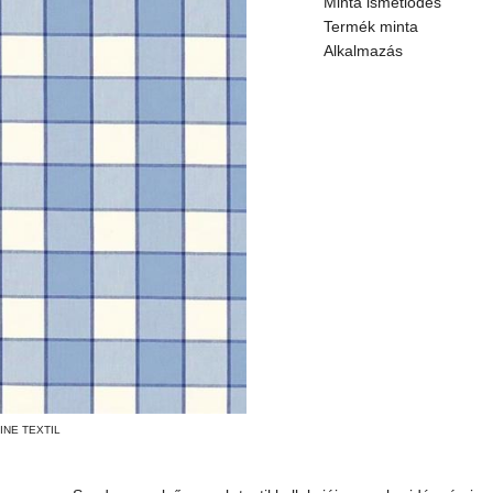
Minta ismétlődés
Termék minta
Alkalmazás
NE TEXTIL