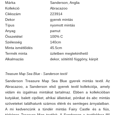
Márka
Sanderson, Anglia
Kollekció
Abracazoo
Cikkszám
223914
Dekor
gyerek mintás
Típus
nyomott mintás
Anyag
pamut
Összetétel
100% C
Szélesség
140cm
Minta ismétlődés
45.5cm
Termék minta
üzletben megtekinthető
Alkalmazás
dekor, sötétítő függöny, kárpit
Treasure Map Sea Blue - Sanderson textil
Sanderson Treasure Map Sea Blue gyerek mintás textil. Az
Abracazoo, a Sanderson első gyerek textil kollekciója, amely
vidám és izgalmas mintákat tartalmaz. Ebben a kollekcióban
kutyákat, balett cipőket, afrikai állatokat, pónikat és abc mintás
szöveteket találhatunk számos élénk és semleges árnyalatban.
A mi kedvencünk a tündér mintás Fairy Castle és a fiús,
térképes Treasure Map textilek. A Sanderson a textilekhez illő