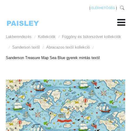
|
ELÉRHETŐSÉG
|
Lakberendezés
Kollekciók
Függöny és bútorszövet kollekciók
/
/
Sanderson textil
Abracazoo textil kollekció
/
/
/
Sanderson Treasure Map Sea Blue gyerek mintás textil