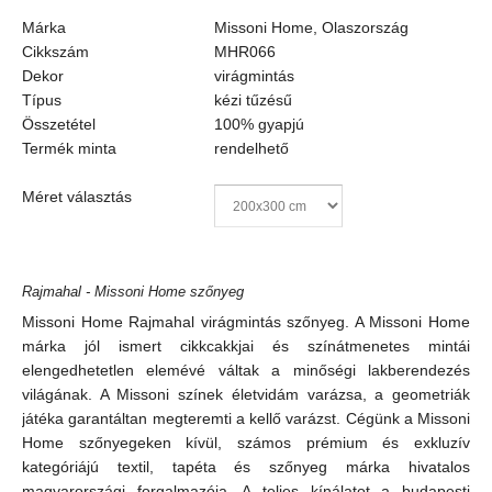
Márka
Missoni Home, Olaszország
Cikkszám
MHR066
Dekor
virágmintás
Típus
kézi tűzésű
Összetétel
100% gyapjú
Termék minta
rendelhető
Méret választás
Rajmahal - Missoni Home szőnyeg
Missoni Home Rajmahal virágmintás szőnyeg. A Missoni Home
márka jól ismert cikkcakkjai és színátmenetes mintái
elengedhetetlen elemévé váltak a minőségi lakberendezés
világának. A Missoni színek életvidám varázsa, a geometriák
játéka garantáltan megteremti a kellő varázst. Cégünk a Missoni
Home szőnyegeken kívül, számos prémium és exkluzív
kategóriájú textil, tapéta és szőnyeg márka hivatalos
magyarországi forgalmazója. A teljes kínálatot a budapesti