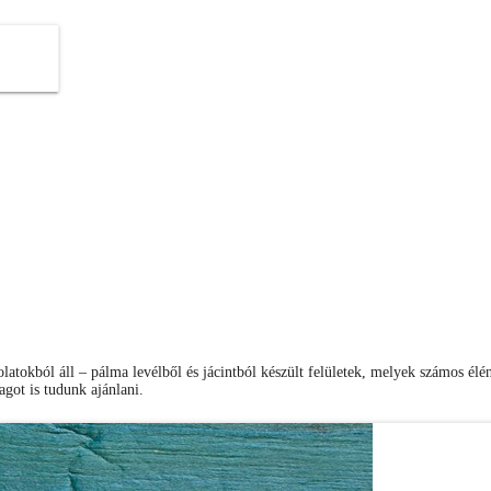
olatokból áll – pálma levélből és jácintból készült felületek, melyek számos él
agot is tudunk ajánlani.