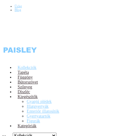
Üzlet
Blog
Kollekciók
Tapéta
Függöny
Bútorszövet
Szőnyeg
Díszléc
Kiegészítők
Gyapjú plédek
Illatgyertyák
Enteriőr illatosítók
Gyertyatartók
Figurák
Kategóriák