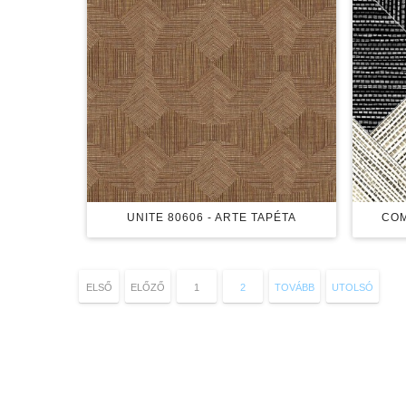
UNITE 80606 - ARTE TAPÉTA
COM
ELSŐ
ELŐZŐ
1
2
TOVÁBB
UTOLSÓ