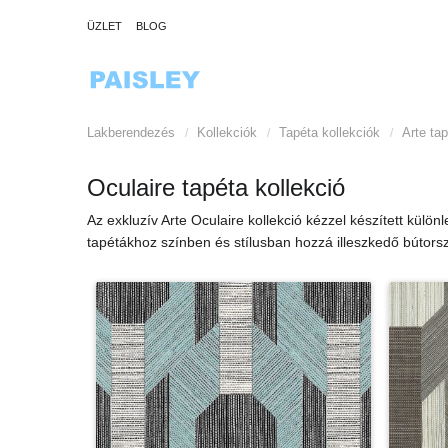
ÜZLET
BLOG
Lakberendezés
Kollekciók
Tapéta kollekciók
Arte ta
/
/
/
Oculaire tapéta kollekció
Az exkluzív Arte Oculaire kollekció kézzel készített külön
tapétákhoz színben és stílusban hozzá illeszkedő bútorsz