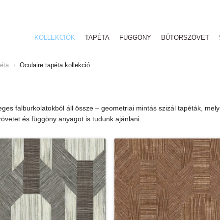
KOLLEKCIÓK
TAPÉTA
FÜGGÖNY
BÚTORSZÖVET
péta
Oculaire tapéta kollekció
/
leges falburkolatokból áll össze – geometriai mintás szizál tapéták, mel
övetet és függöny anyagot is tudunk ajánlani.