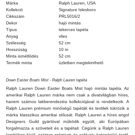
Márka
Ralph Lauren, USA
Kollekció
Signature Islesboro
Cikkszám
PRL5016/2
Dekor
hajó mintás
Típus
tekerces tapéta
Anyag
vlies
Szélesség
52 cm
Hosszúság
10 m
Minta ismétlődés
52 cm
Termék minta
üzletben megtekinthető
Down Easter Boats Mist - Ralph Lauren tapéta
Ralph Lauren Down Easter Boats Mist hajó mintás tapéta. Az
amerikai Ralph Lauren márka nem csak a divatvilágban híres,
hanem számos lakberendezési kollekciójával is rendelkezik. A
Ralph Lauren prémium minőségű tapéták és textilek tükrözik a
márka klasszikus amerikai stílusát. Ralph Lauren a híres angol
Designers Guild gyártóval működik együtt, aki Európában
forgalmazza a szöveteit és a tapétait. Cégünk a Ralph Lauren
tapétákon kívül, számos prémium és exkluzív kategóriájú textil,