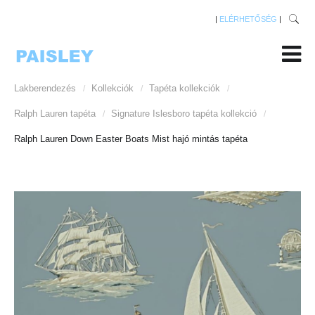
|
ELÉRHETŐSÉG
|
Lakberendezés
Kollekciók
Tapéta kollekciók
/
/
/
Ralph Lauren tapéta
Signature Islesboro tapéta kollekció
/
/
Ralph Lauren Down Easter Boats Mist hajó mintás tapéta