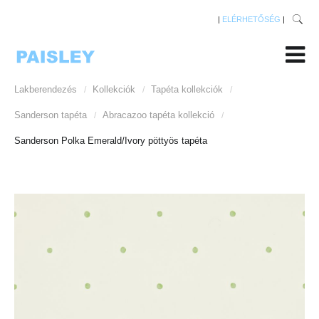
|
ELÉRHETŐSÉG
|
Lakberendezés
Kollekciók
Tapéta kollekciók
/
/
/
Sanderson tapéta
Abracazoo tapéta kollekció
/
/
Sanderson Polka Emerald/Ivory pöttyös tapéta