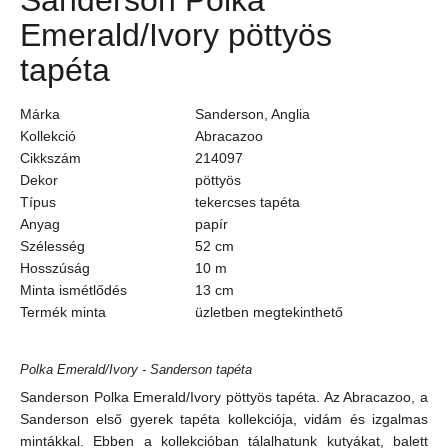
Sanderson Polka
Emerald/Ivory pöttyös
tapéta
Márka
Sanderson, Anglia
Kollekció
Abracazoo
Cikkszám
214097
Dekor
pöttyös
Típus
tekercses tapéta
Anyag
papír
Szélesség
52 cm
Hosszúság
10 m
Minta ismétlődés
13 cm
Termék minta
üzletben megtekinthető
Polka Emerald/Ivory - Sanderson tapéta
Sanderson Polka Emerald/Ivory pöttyös tapéta. Az Abracazoo, a
Sanderson első gyerek tapéta kollekciója, vidám és izgalmas
mintákkal. Ebben a kollekcióban tálalhatunk kutyákat, balett