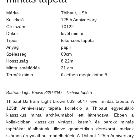
Márka
Thibaut, USA
Kollekció
125th Anniversary
Cikkszám
T0122
Dekor
levél mintás
Típus
tekercses tapéta
Anyag
papír
Szélesség
69cm
Hosszúság
8.22m
Minta ismétlődés
21
cm
Termék minta
üzletben megtekinthető
Bartram Light Brown 839T6047 - Thibaut tapéta
Thibaut Bartram Light Brown 839T6047 levél mintás tapéta. A
125th Anniversary tapéta kollekció a Thibaut egyedülálló
klasszikus minta archívumából lett létrehozva. Ebben a
kollekcióban klasszikus virágos, kasmír és barokk mintás
tapétákat tálalhatunk, illetve geometrikus derokorat, melyek
számos árnyalatban rendelhetőek. A Thibaut 125th Anniversary