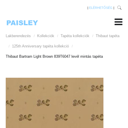
|
ELÉRHETŐSÉG
|
Lakberendezés
Kollekciók
Tapéta kollekciók
Thibaut tapéta
/
/
/
125th Anniversary tapéta kollekció
/
/
Thibaut Bartram Light Brown 839T6047 levél mintás tapéta