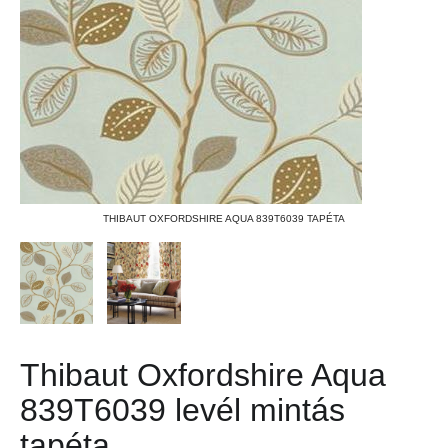
THIBAUT OXFORDSHIRE AQUA 839T6039 TAPÉTA
Thibaut Oxfordshire Aqua
839T6039 levél mintás
tapéta