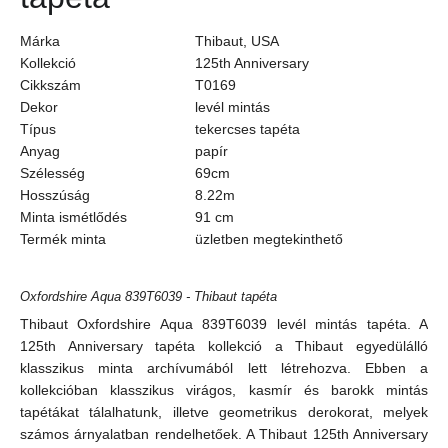
Márka
Thibaut, USA
Kollekció
125th Anniversary
Cikkszám
T0169
Dekor
levél mintás
Típus
tekercses tapéta
Anyag
papír
Szélesség
69cm
Hosszúság
8.22m
Minta ismétlődés
91
cm
Termék minta
üzletben megtekinthető
Oxfordshire Aqua 839T6039 - Thibaut tapéta
Thibaut Oxfordshire Aqua 839T6039 levél mintás tapéta. A
125th Anniversary tapéta kollekció a Thibaut egyedülálló
klasszikus minta archívumából lett létrehozva. Ebben a
kollekcióban klasszikus virágos, kasmír és barokk mintás
tapétákat tálalhatunk, illetve geometrikus derokorat, melyek
számos árnyalatban rendelhetőek. A Thibaut 125th Anniversary