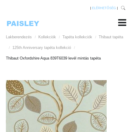
|
ELÉRHETŐSÉG
|
Lakberendezés
Kollekciók
Tapéta kollekciók
Thibaut tapéta
/
/
/
125th Anniversary tapéta kollekció
/
/
Thibaut Oxfordshire Aqua 839T6039 levél mintás tapéta