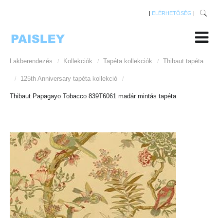
|
ELÉRHETŐSÉG
|
Lakberendezés
Kollekciók
Tapéta kollekciók
Thibaut tapéta
/
/
/
125th Anniversary tapéta kollekció
/
/
Thibaut Papagayo Tobacco 839T6061 madár mintás tapéta