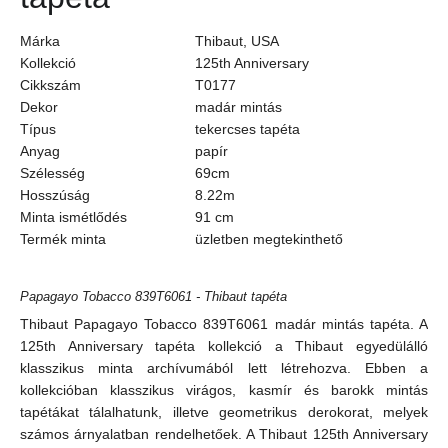
Márka
Thibaut, USA
Kollekció
125th Anniversary
Cikkszám
T0177
Dekor
madár mintás
Típus
tekercses tapéta
Anyag
papír
Szélesség
69cm
Hosszúság
8.22m
Minta ismétlődés
91
cm
Termék minta
üzletben megtekinthető
Papagayo Tobacco 839T6061 - Thibaut tapéta
Thibaut Papagayo Tobacco 839T6061 madár mintás tapéta. A
125th Anniversary tapéta kollekció a Thibaut egyedülálló
klasszikus minta archívumából lett létrehozva. Ebben a
kollekcióban klasszikus virágos, kasmír és barokk mintás
tapétákat tálalhatunk, illetve geometrikus derokorat, melyek
számos árnyalatban rendelhetőek. A Thibaut 125th Anniversary