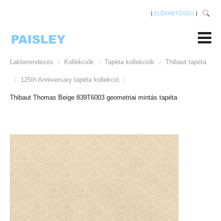
|
ELÉRHETŐSÉG
|
Lakberendezés
Kollekciók
Tapéta kollekciók
Thibaut tapéta
/
/
/
125th Anniversary tapéta kollekció
/
/
Thibaut Thomas Beige 839T6003 geometriai mintás tapéta