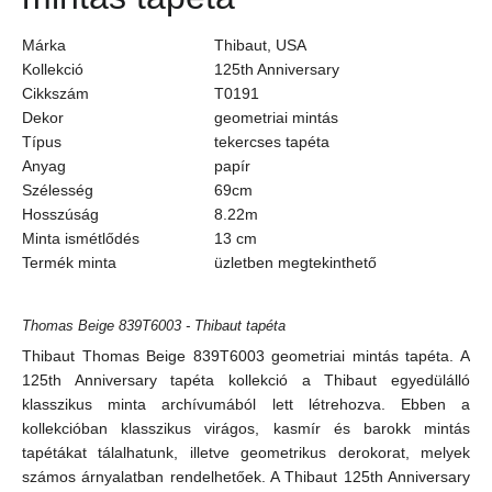
Márka
Thibaut, USA
Kollekció
125th Anniversary
Cikkszám
T0191
Dekor
geometriai mintás
Típus
tekercses tapéta
Anyag
papír
Szélesség
69cm
Hosszúság
8.22m
Minta ismétlődés
13
cm
Termék minta
üzletben megtekinthető
Thomas Beige 839T6003 - Thibaut tapéta
Thibaut Thomas Beige 839T6003 geometriai mintás tapéta. A
125th Anniversary tapéta kollekció a Thibaut egyedülálló
klasszikus minta archívumából lett létrehozva. Ebben a
kollekcióban klasszikus virágos, kasmír és barokk mintás
tapétákat tálalhatunk, illetve geometrikus derokorat, melyek
számos árnyalatban rendelhetőek. A Thibaut 125th Anniversary