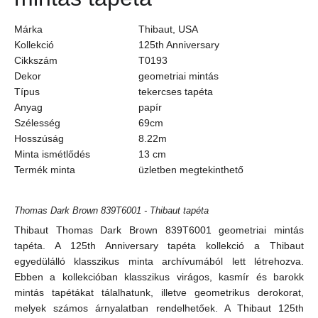
Márka
Thibaut, USA
Kollekció
125th Anniversary
Cikkszám
T0193
Dekor
geometriai mintás
Típus
tekercses tapéta
Anyag
papír
Szélesség
69cm
Hosszúság
8.22m
Minta ismétlődés
13
cm
Termék minta
üzletben megtekinthető
Thomas Dark Brown 839T6001 - Thibaut tapéta
Thibaut Thomas Dark Brown 839T6001 geometriai mintás
tapéta. A 125th Anniversary tapéta kollekció a Thibaut
egyedülálló klasszikus minta archívumából lett létrehozva.
Ebben a kollekcióban klasszikus virágos, kasmír és barokk
mintás tapétákat tálalhatunk, illetve geometrikus derokorat,
melyek számos árnyalatban rendelhetőek. A Thibaut 125th