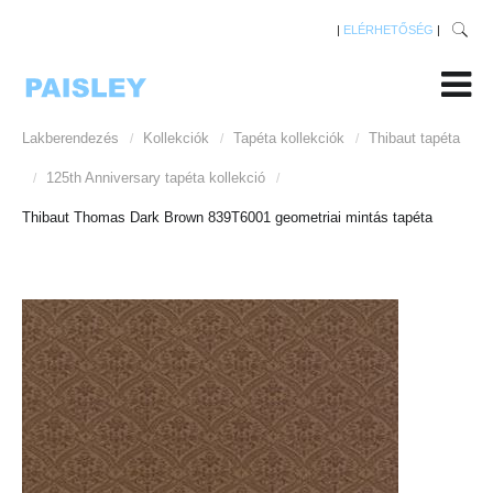
|
ELÉRHETŐSÉG
|
Lakberendezés
Kollekciók
Tapéta kollekciók
Thibaut tapéta
/
/
/
125th Anniversary tapéta kollekció
/
/
Thibaut Thomas Dark Brown 839T6001 geometriai mintás tapéta