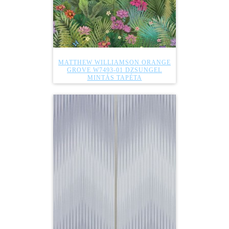
MATTHEW WILLIAMSON ORANGE
GROVE W7493-01 DZSUNGEL
MINTÁS TAPÉTA