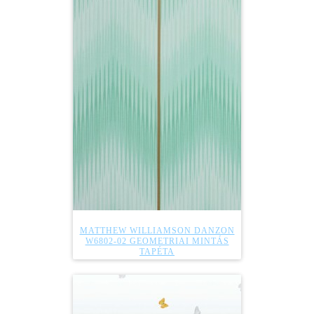
MATTHEW WILLIAMSON DANZON
W6802-02 GEOMETRIAI MINTÁS
TAPÉTA