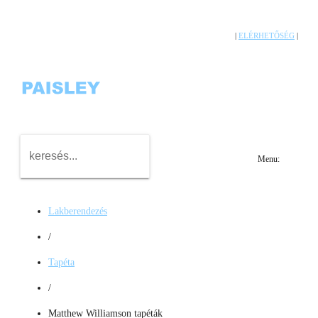
|
ELÉRHETŐSÉG
|
Menu:
Lakberendezés
/
Tapéta
/
Matthew Williamson tapéták