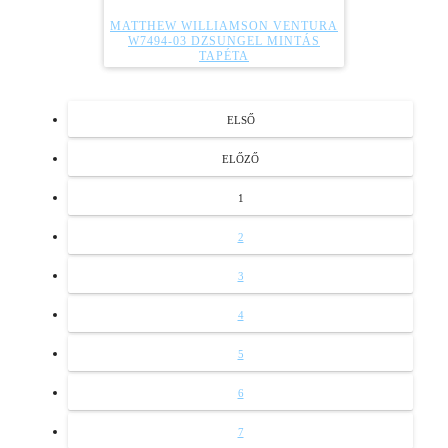
MATTHEW WILLIAMSON VENTURA
W7494-03 DZSUNGEL MINTÁS
TAPÉTA
ELSŐ
ELŐZŐ
1
2
3
4
5
6
7