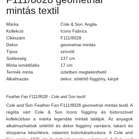
mintás textil
Márka
Cole & Son, Anglia
Kollekció
Icons Fabrics
Cikkszám
F111/8028
Dekor
geometriai mintás
Típus
szövött
Szélesség
137 cm
Minta ismétlődés
17 cm
Termék minta
üzletben megtekinthető
Alkalmazás
dekor, sötétítő függöny, kárpit
Feather Fan F111/8028 - Cole and Son textil
Cole and Son Feather Fan F111/8028 geometriai mintás textil. A
régóta várt Cole & Son Icons függöny és bútorszövet
kollekcióban a márka legendás mintáit találjuk. Az anyagok
alkalmazhatóak sötétítő és dekor függöny varrásra, takaró és
díszpárna készítésre, valamint bútorkárpitozásra. A Cole and