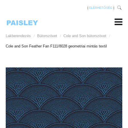
|
ELÉRHETŐSÉG
|
Lakberendezés
Bútorszövet
Cole and Son bútorszövet
/
/
/
Cole and Son Feather Fan F111/8028 geometriai mintás textil