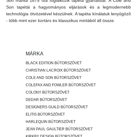
Son márka 1875 óta foglalkozik tapéta gyártással. A Cole and
Son tapétái a hagyományos eljárások és a legmodernebb
technológia ötvözetével készülnek. A tapéta kínálatuk lenyűgöző
- több mint ezer kortárs és klasszikus mintából áll össze.
MÁRKA
BLACK EDITION BÚTORSZÖVET
CHRISTIAN LACROIX BÚTORSZÖVET
COLE AND SON BÚTORSZÖVET
COLEFAX AND FOWLER BÚTORSZÖVET
COLONY BÚTORSZÖVET
DEDAR BÚTORSZÖVET
DESIGNERS GUILD BÚTORSZÖVET
ELITIS BÚTORSZÖVET
HARLEQUIN BÚTORSZÖVET
JEAN PAUL GAULTIER BÚTORSZÖVET
KIRKBY DESIGN BÚTORSZÖVET