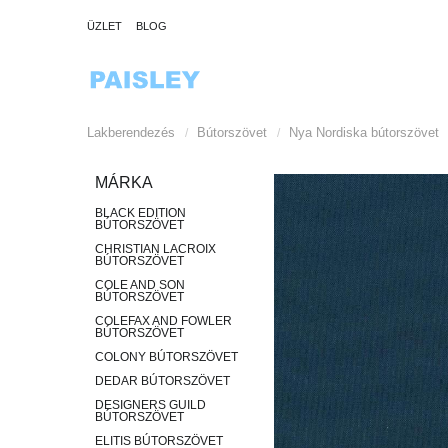
ÜZLET
BLOG
Lakberendezés
Bútorszövet
Nya Nordiska bútorszövet
/
/
MÁRKA
BLACK EDITION
BÚTORSZÖVET
CHRISTIAN LACROIX
BÚTORSZÖVET
COLE AND SON
BÚTORSZÖVET
COLEFAX AND FOWLER
BÚTORSZÖVET
COLONY BÚTORSZÖVET
DEDAR BÚTORSZÖVET
DESIGNERS GUILD
BÚTORSZÖVET
ELITIS BÚTORSZÖVET