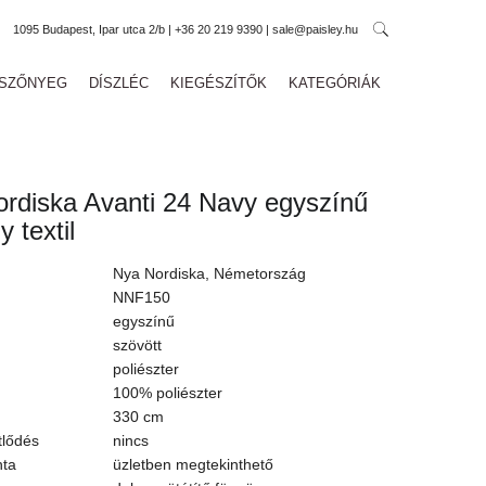
1095 Budapest, Ipar utca 2/b | +36 20 219 9390 | sale@paisley.hu
SZŐNYEG
DÍSZLÉC
KIEGÉSZÍTŐK
KATEGÓRIÁK
rdiska Avanti 24 Navy egyszínű
 textil
Nya Nordiska, Németország
NNF150
egyszínű
szövött
poliészter
100% poliészter
330 cm
tlődés
nincs
nta
üzletben megtekinthető