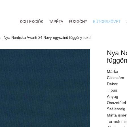
KOLLEKCIÓK
TAPÉTA
FÜGGÖNY
BÚTORSZÖVET
Nya Nordiska Avanti 24 Navy egyszínű függöny textil
/
Nya No
függöny
Márka
Cikkszám
Dekor
Típus
Anyag
Összetétel
Szélesség
Minta ismé
Termék mi