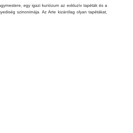
gymestere, egy igazi kuriózum az exkluzív tapéták és a
ediség szinonimája. Az Arte kizárólag olyan tapétákat,