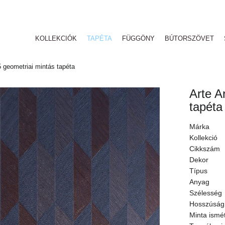
KOLLEKCIÓK
TAPÉTA
FÜGGÖNY
BÚTORSZÖVET
 geometriai mintás tapéta
Arte A
tapéta
Márka
Kollekció
Cikkszám
Dekor
Típus
Anyag
Szélesség
Hosszúság
Minta ismé