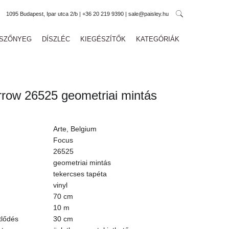
1095 Budapest, Ipar utca 2/b | +36 20 219 9390 | sale@paisley.hu
SZŐNYEG
DÍSZLÉC
KIEGÉSZÍTŐK
KATEGÓRIÁK
rrow 26525 geometriai mintás
Arte, Belgium
Focus
26525
geometriai mintás
tekercses tapéta
vinyl
70 cm
10 m
tlődés
30 cm