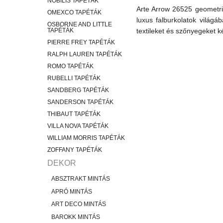
NOBILIS TAPÉTÁK
Arte Arrow 26525 geometri
OMEXCO TAPÉTÁK
luxus falburkolatok világ
OSBORNE AND LITTLE
TAPÉTÁK
textileket és szőnyegeket k
PIERRE FREY TAPÉTÁK
RALPH LAUREN TAPÉTÁK
ROMO TAPÉTÁK
RUBELLI TAPÉTÁK
SANDBERG TAPÉTÁK
SANDERSON TAPÉTÁK
THIBAUT TAPÉTÁK
VILLA NOVA TAPÉTÁK
WILLIAM MORRIS TAPÉTÁK
ZOFFANY TAPÉTÁK
DEKOR
ABSZTRAKT MINTÁS
APRÓ MINTÁS
ART DECO MINTÁS
BAROKK MINTÁS