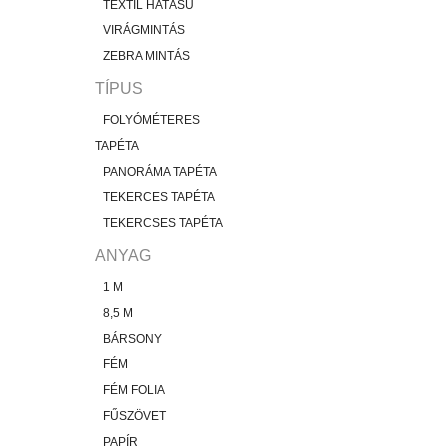
TEXTIL HATÁSÚ
VIRÁGMINTÁS
ZEBRA MINTÁS
TÍPUS
FOLYÓMÉTERES
TAPÉTA
PANORÁMA TAPÉTA
TEKERCES TAPÉTA
TEKERCSES TAPÉTA
ANYAG
1 M
8,5 M
BÁRSONY
FÉM
FÉM FOLIA
FŰSZÖVET
PAPÍR