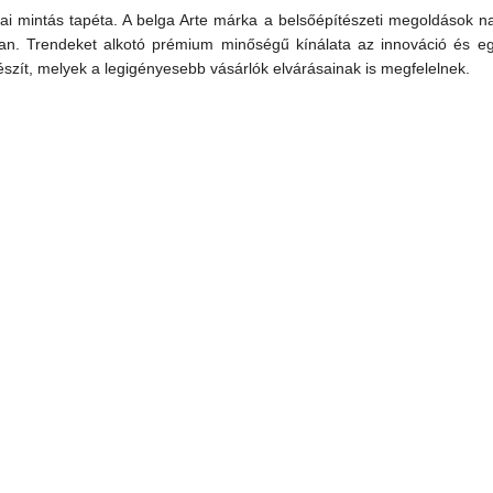
ai mintás tapéta. A belga Arte márka a belsőépítészeti megoldások na
ában. Trendeket alkotó prémium minőségű kínálata az innováció és egy
észít, melyek a legigényesebb vásárlók elvárásainak is megfelelnek.